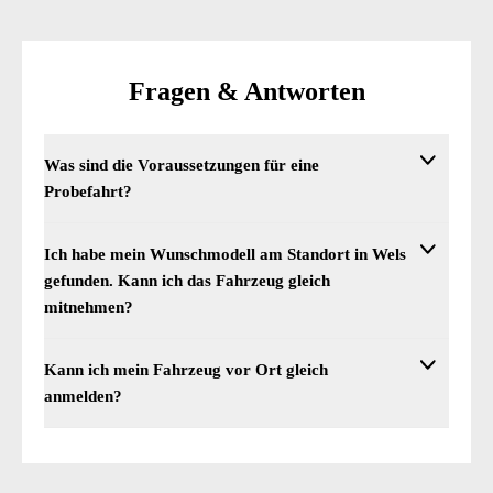
Fragen & Antworten
Was sind die Voraussetzungen für eine
Probefahrt?
Es sind unbedingt ein gültiger Führerschein und Personalausweis
Ich habe mein Wunschmodell am Standort in Wels
gefunden. Kann ich das Fahrzeug gleich
mitnehmen?
Sobald der offizielle Kauf und der Zahlungseingang bestätigt we
Kann ich mein Fahrzeug vor Ort gleich
anmelden?
Ja, an unserem Standort in Wels findest du externe Zulassungsste