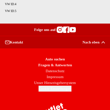
VW ID.4
VW ID.5
Folge uns auf:
Besuche OutletCars
Besuche OutletC
Besuche Outle
Kontakt
Nach oben
Auto suchen
Fragen & Antworten
Datenschutz
Impressum
Unser Hinweisgebersystem
Cookie Einstellungen
Zur Startseite