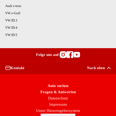
Audi e-tron
VW e-Golf
VW ID.3
VW ID.4
VW ID.5
Folge uns auf:
Besuche OutletCars
Besuche OutletC
Besuche Outle
Kontakt
Nach oben
Auto suchen
Fragen & Antworten
Datenschutz
Impressum
Unser Hinweisgebersystem