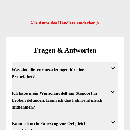
Alle Autos des Händlers entdecken
Fragen & Antworten
Was sind die Voraussetzungen für eine
Probefahrt?
Es sind unbedingt ein gültiger Führerschein und Personalausweis
Ich habe mein Wunschmodell am Standort in
Leoben gefunden. Kann ich das Fahrzeug gleich
mitnehmen?
Sobald der offizielle Kauf und der Zahlungseingang bestätigt we
Kann ich mein Fahrzeug vor Ort gleich