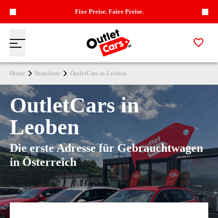
Fixe Preise. Faire Preise.
Zur M
Menü
Zur Startseite
Home
Standorte
OutletCars in Leoben
OutletCars in
Leoben
Die erste Adresse für Gebrauchtwagen
in Österreich