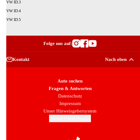
VW ID.3
VW ID.4
VW ID.5
Folge uns auf:
Besuche OutletCars
Besuche OutletC
Besuche Outle
Kontakt
Nach oben
Auto suchen
Fragen & Antworten
Datenschutz
Impressum
Unser Hinweisgebersystem
Cookie Einstellungen