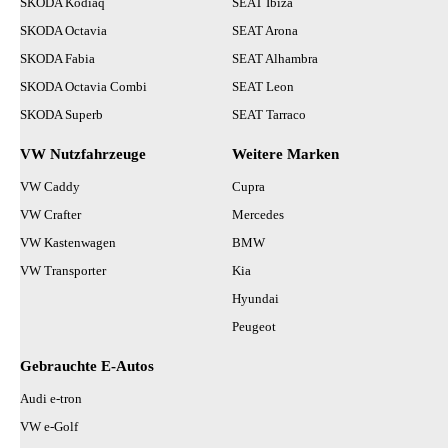
SKODA Kodiaq
SEAT Ibiza
SKODA Octavia
SEAT Arona
SKODA Fabia
SEAT Alhambra
SKODA Octavia Combi
SEAT Leon
SKODA Superb
SEAT Tarraco
VW Nutzfahrzeuge
Weitere Marken
VW Caddy
Cupra
VW Crafter
Mercedes
VW Kastenwagen
BMW
VW Transporter
Kia
Hyundai
Peugeot
Gebrauchte E-Autos
Audi e-tron
VW e-Golf