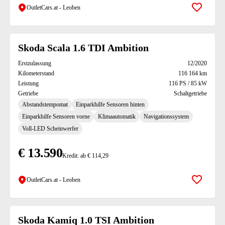
OutletCars.at - Leoben
Zur Mer
Skoda Scala 1.6 TDI Ambition
Erstzulassung
12/2020
Kilometerstand
116 164 km
Leistung
116 PS / 85 kW
Getriebe
Schaltgetriebe
Abstandstempomat
Einparkhilfe Sensoren hinten
Einparkhilfe Sensoren vorne
Klimaautomatik
Navigationssystem
Voll-LED Scheinwerfer
€ 13.590
Kredit: ab € 114,29
OutletCars.at - Leoben
Zur Mer
Skoda Kamiq 1.0 TSI Ambition