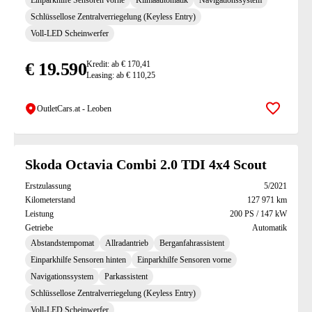
Einparkhilfe Sensoren vorne
Klimaautomatik
Navigationssystem
Schlüssellose Zentralverriegelung (Keyless Entry)
Voll-LED Scheinwerfer
€ 19.590
Kredit: ab € 170,41
Leasing: ab € 110,25
OutletCars.at - Leoben
Zur Mer
Skoda Octavia Combi 2.0 TDI 4x4 Scout
Erstzulassung
5/2021
Kilometerstand
127 971 km
Leistung
200 PS / 147 kW
Getriebe
Automatik
Abstandstempomat
Allradantrieb
Berganfahrassistent
Einparkhilfe Sensoren hinten
Einparkhilfe Sensoren vorne
Navigationssystem
Parkassistent
Schlüssellose Zentralverriegelung (Keyless Entry)
Voll-LED Scheinwerfer