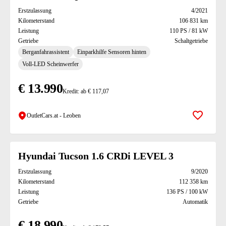
Erstzulassung
4/2021
Kilometerstand
106 831 km
Leistung
110 PS / 81 kW
Getriebe
Schaltgetriebe
Berganfahrassistent
Einparkhilfe Sensoren hinten
Voll-LED Scheinwerfer
€ 13.990
Kredit: ab € 117,07
OutletCars.at - Leoben
Zur Mer
Hyundai Tucson 1.6 CRDi LEVEL 3
Erstzulassung
9/2020
Kilometerstand
112 358 km
Leistung
136 PS / 100 kW
Getriebe
Automatik
€ 18.990