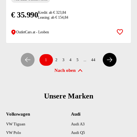
€ 35.990
Kredit: ab € 323,84
Leasing: ab € 154,84
OutletCars.at - Leoben
Zur Mer
1
2
3
4
5
...
44
Nach oben
Unsere Marken
Volkswagen
Audi
VW Tiguan
Audi A3
VW Polo
Audi Q5