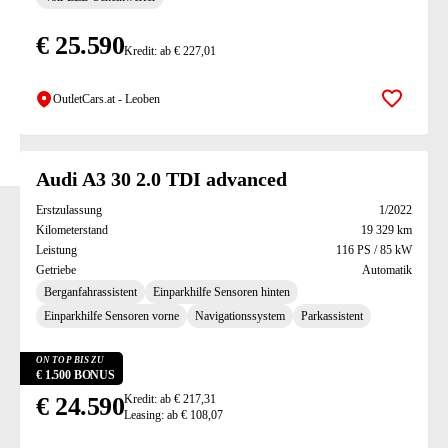
€ 25.590
Kredit: ab € 227,01
OutletCars.at - Leoben
Zur Mer
Audi A3 30 2.0 TDI advanced
Erstzulassung
1/2022
Kilometerstand
19 329 km
Leistung
116 PS / 85 kW
Getriebe
Automatik
Berganfahrassistent
Einparkhilfe Sensoren hinten
Einparkhilfe Sensoren vorne
Navigationssystem
Parkassistent
ON TOP BIS ZU
€ 1.500 BONUS
€ 24.590
Kredit: ab € 217,31
Leasing: ab € 108,07