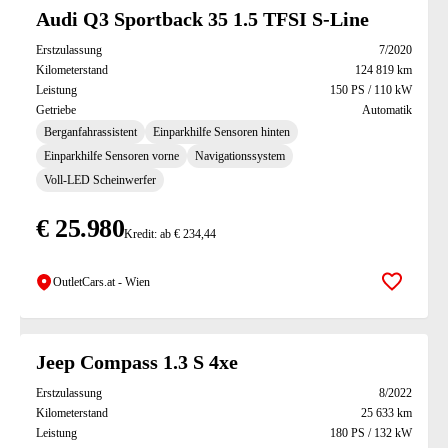
Suchresultate
Audi Q3 Sportback 35 1.5 TFSI S-Line
Erstzulassung
7/2020
Kilometerstand
124 819 km
Leistung
150 PS / 110 kW
Getriebe
Automatik
Berganfahrassistent
Einparkhilfe Sensoren hinten
Einparkhilfe Sensoren vorne
Navigationssystem
Voll-LED Scheinwerfer
€ 25.980
Kredit: ab € 234,44
OutletCars.at - Wien
Zur Mer
Jeep Compass 1.3 S 4xe
Erstzulassung
8/2022
Kilometerstand
25 633 km
Leistung
180 PS / 132 kW