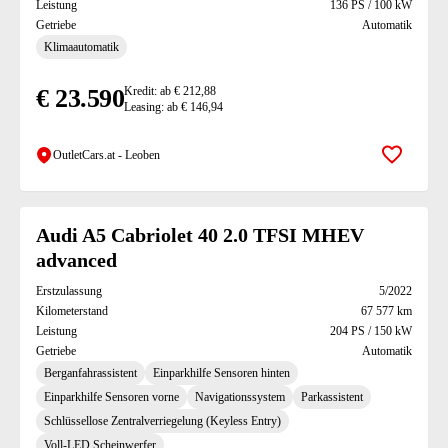
Leistung
136 PS / 100 kW
Getriebe
Automatik
Klimaautomatik
€ 23.590
Kredit: ab € 212,88
Leasing: ab € 146,94
OutletCars.at - Leoben
Zur Mer
Audi A5 Cabriolet 40 2.0 TFSI MHEV
advanced
Erstzulassung
5/2022
Kilometerstand
67 577 km
Leistung
204 PS / 150 kW
Getriebe
Automatik
Berganfahrassistent
Einparkhilfe Sensoren hinten
Einparkhilfe Sensoren vorne
Navigationssystem
Parkassistent
Schlüssellose Zentralverriegelung (Keyless Entry)
Voll-LED Scheinwerfer