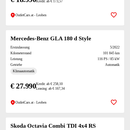
Kredit: ab € 173,57
OutletCars.at - Leoben
Zur Mer
Mercedes-Benz GLA 180 d Style
Erstzulassung
5/2022
Kilometerstand
101 845 km
Leistung
116 PS / 85 kW
Getriebe
Automatik
40)
Klimaautomatik
€ 27.990
Kredit: ab € 258,10
Leasing: ab € 167,34
OutletCars.at - Leoben
Zur Mer
Skoda Octavia Combi TDI 4x4 RS