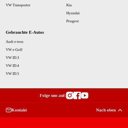
VW Transporter
Kia
Hyundai
Peugeot
Gebrauchte E-Autos
Audi e-tron
VW e-Golf
VW ID.3
VW ID.4
VW ID.5
Folge uns auf:
Besuche OutletCars
Besuche OutletC
Besuche Outle
Kontakt
Nach oben