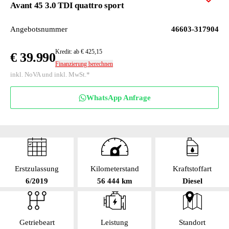
Zur M
Avant 45 3.0 TDI quattro sport
Angebotsnummer
46603-317904
Kredit: ab € 425,15
€ 39.990
Finanzierung berechnen
inkl. NoVA und inkl. MwSt.*
WhatsApp Anfrage
Erstzulassung
Kilometerstand
Kraftstoffart
6/2019
56 444 km
Diesel
Getriebeart
Leistung
Standort