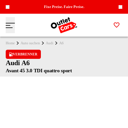
Fixe Preise. Faire Preise.
Zur M
Menü
Zur Startseite
Home
Auto suchen
Audi
A6
VERBRENNER
Audi A6
Avant 45 3.0 TDI quattro sport