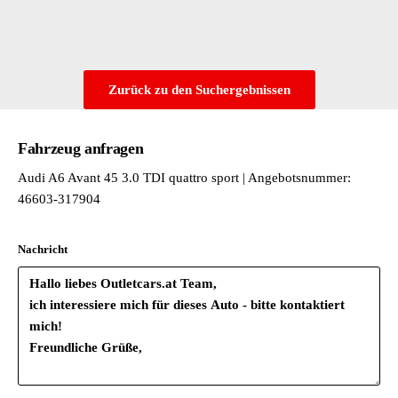
Schwarz-schwarz/schwarz-schwarz/schwarz/mondsilber
Serienqualität
Sondersteuerung I/VP
Spez.Schilder/Aufkleber/Sicherheitszertifikate für Deutschland
Zurück zu den Suchergebnissen
Spezielles Typschild EU
Sport
Sport line Stossfänger
Fahrzeug anfragen
Steuerungsnummer
Audi A6 Avant 45 3.0 TDI quattro sport | Angebotsnummer:
Steuerungsnummer direkt
46603-317904
Transportschutz (Ausf.1)
Typprüfland Deutschland
Variant/Avant
Nachricht
Variante Grundausstattung
Verbandmaterial mit Warndreieck und Warnwesten