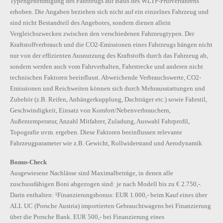
Typengenehmigung des Fahrzeugs auf Basis des WLTP-Prüfverfahrens
erhoben. Die Angaben beziehen sich nicht auf ein einzelnes Fahrzeug und
sind nicht Bestandteil des Angebotes, sondern dienen allein
Vergleichszwecken zwischen den verschiedenen Fahrzeugtypen. Der
Kraftstoffverbrauch und die CO2-Emissionen eines Fahrzeugs hängen nicht
nur von der effizienten Ausnutzung des Kraftstoffs durch das Fahrzeug ab,
sondern werden auch vom Fahrverhalten, Fahrstrecke und anderen nicht
technischen Faktoren beeinflusst. Abweichende Verbrauchswerte, CO2-
Emissionen und Reichweiten können sich durch Mehrausstattungen und
Zubehör (z.B. Reifen, Anhängerkupplung, Dachträger etc.) sowie Fahrstil,
Geschwindigkeit, Einsatz von Komfort/Nebenverbrauchern,
Außentemperatur, Anzahl Mitfahrer, Zuladung, Auswahl Fahrprofil,
Topografie uvm. ergeben. Diese Faktoren beeinflussen relevante
Fahrzeugparameter wie z.B. Gewicht, Rollwiderstand und Aerodynamik
Bonus-Check
Ausgewiesene Nachlässe sind Maximalbeträge, in denen alle
zuschussfähigen Boni abgezogen sind: je nach Modell bis zu € 2.750,-.
Darin enthalten: ¹Finanzierungsbonus: EUR 1.000,- beim Kauf eines über
ALL UC (Porsche Austria) importierten Gebrauchtwagens bei Finanzierung
über die Porsche Bank. EUR 500,- bei Finanzierung eines